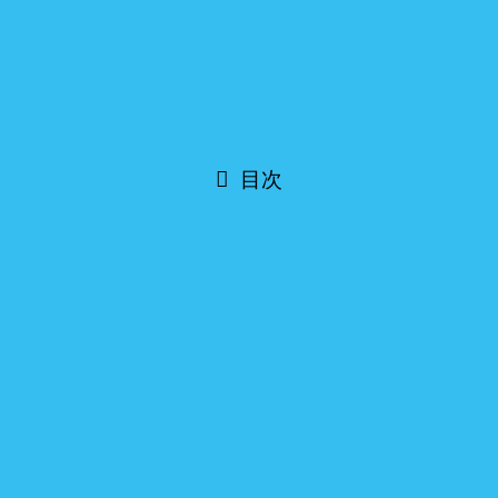
※本記事の内容は、導入いただいている企業様の利用方法を
参考に作成したもので、実在する会社の導入事例ではありま
せん。
目次
ウォーターサーバー販売会社様の
活用スタイル
お客様