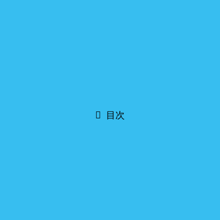
目次
10Gネットワークと高速のディスクパ
フォーマンスによる気象予報